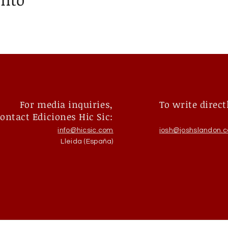
For media inquiries,
To write direct
ontact Ediciones Hic Sic:
info@hicsic.com
josh@joshslandon.
Lleida (España)