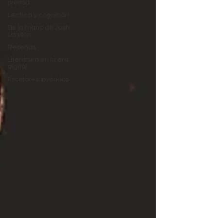
prensa
Lectura y cognición
De la mano de Josh
Landon
Reseñas
Literatura en la era
digital
Escritores Invitados