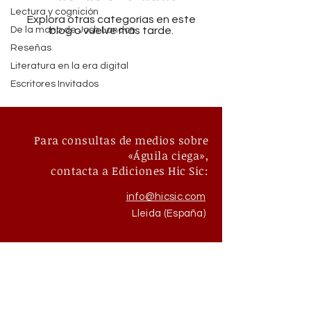
Lectura y cognición
Explora otras categorías en este
De la mano de Josh Landon
blog o vuelve más tarde.
Reseñas
Literatura en la era digital
Escritores Invitados
Para consultas de medios sobre
«Águila ciega»,
contacta a Ediciones Hic Sic:
info@hicsic.com
Lleida (España)
Para escribir directamente al
autor
:
josh@joshslandon.com