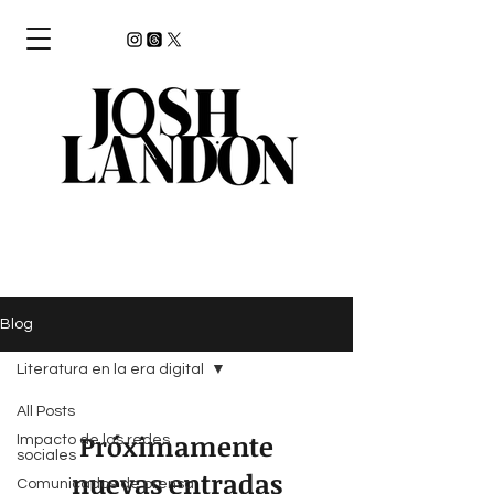
Blog
Literatura en la era digital
All Posts
Próximamente
Impacto de las redes
sociales
nuevas entradas
Comunicados de prensa