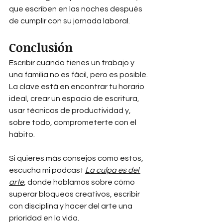
que escriben en las noches después 
de cumplir con su jornada laboral.
Conclusión
Escribir cuando tienes un trabajo y 
una familia no es fácil, pero es posible. 
La clave está en encontrar tu horario 
ideal, crear un espacio de escritura, 
usar técnicas de productividad y, 
sobre todo, comprometerte con el 
hábito.
Si quieres más consejos como estos, 
escucha mi podcast 
La culpa es del 
arte
, donde hablamos sobre cómo 
superar bloqueos creativos, escribir 
con disciplina y hacer del arte una 
prioridad en la vida.