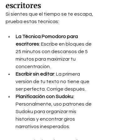
escritores
Si sientes que el tiempo se te escapa, 
prueba estas técnicas:
La Técnica Pomodoro para 
escritores
: Escribe en bloques de 
25 minutos con descansos de 5 
minutos para maximizar tu 
concentración.
Escribir sin editar
: La primera 
versión de tu texto no tiene que 
ser perfecta. Corrige después.
Planificación con Sudoku
: 
Personalmente, uso patrones de 
Sudoku para organizar mis 
historias y encontrar giros 
narrativos inesperados.