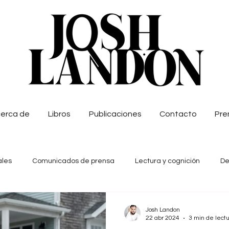
erca de
Libros
Publicaciones
Contacto
Pre
ales
Comunicados de prensa
Lectura y cognición
De
 digital
Escritores Invitados
Josh Landon
22 abr 2024
3 min de lect