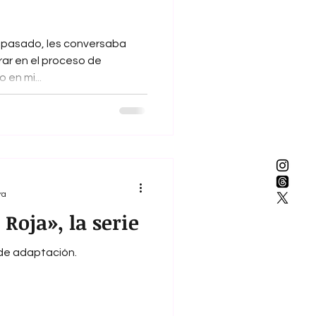
s pasado, les conversaba
rar en el proceso de
 en mi...
ra
Roja», la serie
 de adaptación.