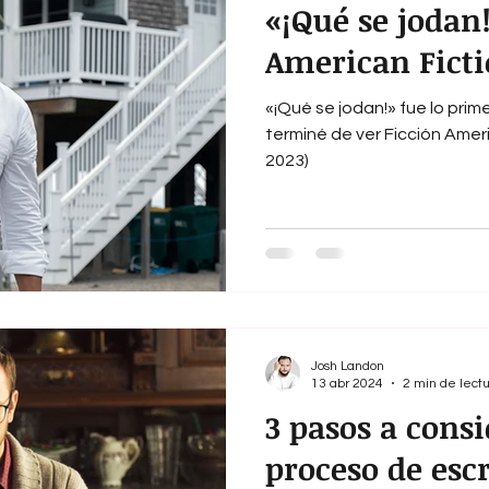
«¡Qué se jodan!
American Fict
«¡Qué se jodan!» fue lo pr
terminé de ver Ficción Amer
2023)
Josh Landon
13 abr 2024
2 min de lect
3 pasos a consi
proceso de esc