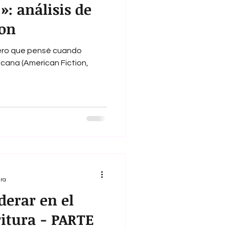
»: análisis de
ion
imero que pensé cuando
icana (American Fiction,
ura
derar en el
ritura - PARTE